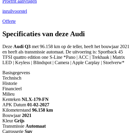
Proefrit aanvragen
inruilvoorstel
Offerte
Specificaties van deze Audi
Deze
Audi Q3
met 96.158 km op de teller, heeft het bouwjaar 2021
en heeft als transmissie automaat. De uitvoering is: Sportback 45
TFSI quattro edition one S-Line *Pano | ACC | Trekhaak | Matrix
LED | Keyless | Blindspot | Camera | Apple Carplay | Stoelverw*
Basisgegevens
Technisch
Historie
Financieel
Milieu
Kenteken
NL
X-179-FN
APK Datum
01-02-2027
Kilometerstand
96.158 km
Bouwjaar
2021
Kleur
Grijs
Transmissie
Automaat
Carrosserie
Suv