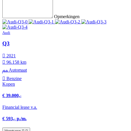
Opmerkingen
Audi
Q3
2021
96.158 km
Automaat
Benzine
Kopen
€ 39.000,-
Financial lease v.a.
€ 593,- p./m.