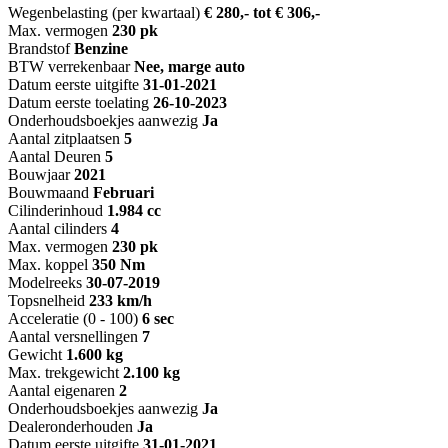
Wegenbelasting (per kwartaal)
€ 280,- tot € 306,-
Max. vermogen
230 pk
Brandstof
Benzine
BTW verrekenbaar
Nee, marge auto
Datum eerste uitgifte
31-01-2021
Datum eerste toelating
26-10-2023
Onderhoudsboekjes aanwezig
Ja
Aantal zitplaatsen
5
Aantal Deuren
5
Bouwjaar
2021
Bouwmaand
Februari
Cilinderinhoud
1.984 cc
Aantal cilinders
4
Max. vermogen
230 pk
Max. koppel
350 Nm
Modelreeks
30-07-2019
Topsnelheid
233 km/h
Acceleratie (0 - 100)
6 sec
Aantal versnellingen
7
Gewicht
1.600 kg
Max. trekgewicht
2.100 kg
Aantal eigenaren
2
Onderhoudsboekjes aanwezig
Ja
Dealeronderhouden
Ja
Datum eerste uitgifte
31-01-2021