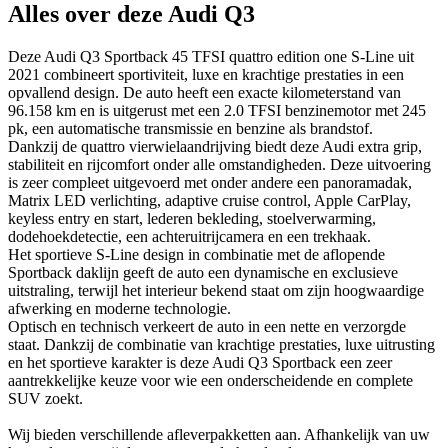
Alles over deze Audi Q3
Deze Audi Q3 Sportback 45 TFSI quattro edition one S-Line uit
2021 combineert sportiviteit, luxe en krachtige prestaties in een
opvallend design. De auto heeft een exacte kilometerstand van
96.158 km en is uitgerust met een 2.0 TFSI benzinemotor met 245
pk, een automatische transmissie en benzine als brandstof.
Dankzij de quattro vierwielaandrijving biedt deze Audi extra grip,
stabiliteit en rijcomfort onder alle omstandigheden. Deze uitvoering
is zeer compleet uitgevoerd met onder andere een panoramadak,
Matrix LED verlichting, adaptive cruise control, Apple CarPlay,
keyless entry en start, lederen bekleding, stoelverwarming,
dodehoekdetectie, een achteruitrijcamera en een trekhaak.
Het sportieve S-Line design in combinatie met de aflopende
Sportback daklijn geeft de auto een dynamische en exclusieve
uitstraling, terwijl het interieur bekend staat om zijn hoogwaardige
afwerking en moderne technologie.
Optisch en technisch verkeert de auto in een nette en verzorgde
staat. Dankzij de combinatie van krachtige prestaties, luxe uitrusting
en het sportieve karakter is deze Audi Q3 Sportback een zeer
aantrekkelijke keuze voor wie een onderscheidende en complete
SUV zoekt.
Wij bieden verschillende afleverpakketten aan. Afhankelijk van uw