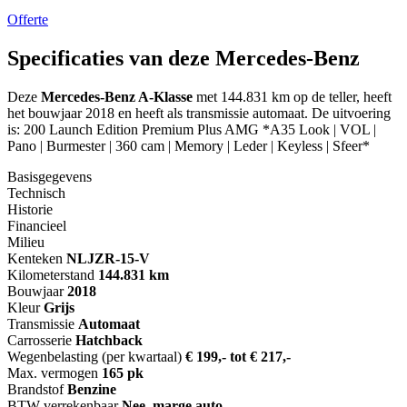
Offerte
Specificaties van deze Mercedes-Benz
Deze
Mercedes-Benz A-Klasse
met 144.831 km op de teller, heeft
het bouwjaar 2018 en heeft als transmissie automaat. De uitvoering
is: 200 Launch Edition Premium Plus AMG *A35 Look | VOL |
Pano | Burmester | 360 cam | Memory | Leder | Keyless | Sfeer*
Basisgegevens
Technisch
Historie
Financieel
Milieu
Kenteken
NL
JZR-15-V
Kilometerstand
144.831 km
Bouwjaar
2018
Kleur
Grijs
Transmissie
Automaat
Carrosserie
Hatchback
Wegenbelasting (per kwartaal)
€ 199,- tot € 217,-
Max. vermogen
165 pk
Brandstof
Benzine
BTW verrekenbaar
Nee, marge auto