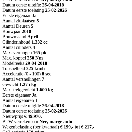
Datum eerste uitgifte
26-04-2018
Datum eerste toelating
25-02-2026
Eerste eigenaar
Ja
Aantal zitplaatsen
5
Aantal Deuren
5
Bouwjaar
2018
Bouwmaand
April
Cilinderinhoud
1.332 cc
Aantal cilinders
4
Max. vermogen
165 pk
Max. koppel
250 Nm
Modelreeks
29-04-2018
Topsnelheid
225 km/h
Acceleratie (0 - 100)
8 sec
Aantal versnellingen
7
Gewicht
1.275 kg
Max. trekgewicht
1.600 kg
Eerste eigenaar
Ja
Aantal eigenaren
1
Datum eerste uitgifte
26-04-2018
Datum eerste toelating
25-02-2026
Nieuwprijs
€ 49.970,-
BTW verrekenbaar
Nee, marge auto
Wegenbelasting (per kwartaal)
€ 199,- tot € 217,-