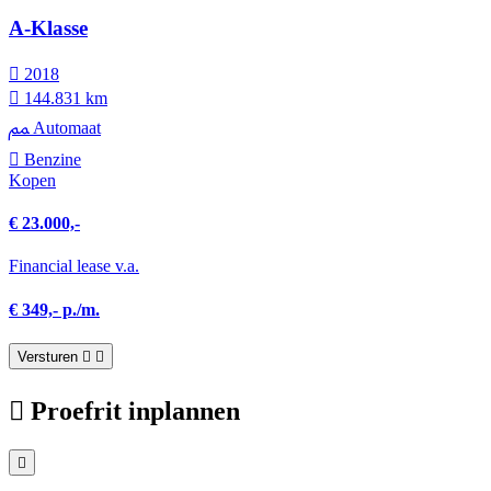
A-Klasse
2018
144.831 km
Automaat
Benzine
Kopen
€ 23.000,-
Financial lease v.a.
€ 349,- p./m.
Versturen
Proefrit inplannen