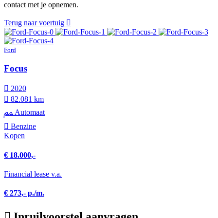
contact met je opnemen.
Terug naar voertuig
Ford
Focus
2020
82.081 km
Automaat
Benzine
Kopen
€ 18.000,-
Financial lease v.a.
€ 273,- p./m.
Inruilvoorstel aanvragen