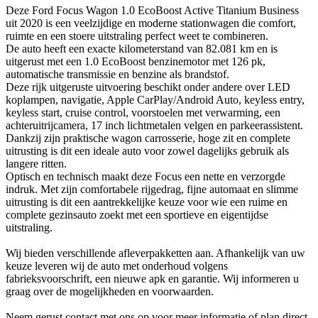
Deze Ford Focus Wagon 1.0 EcoBoost Active Titanium Business
uit 2020 is een veelzijdige en moderne stationwagen die comfort,
ruimte en een stoere uitstraling perfect weet te combineren.
De auto heeft een exacte kilometerstand van 82.081 km en is
uitgerust met een 1.0 EcoBoost benzinemotor met 126 pk,
automatische transmissie en benzine als brandstof.
Deze rijk uitgeruste uitvoering beschikt onder andere over LED
koplampen, navigatie, Apple CarPlay/Android Auto, keyless entry,
keyless start, cruise control, voorstoelen met verwarming, een
achteruitrijcamera, 17 inch lichtmetalen velgen en parkeerassistent.
Dankzij zijn praktische wagon carrosserie, hoge zit en complete
uitrusting is dit een ideale auto voor zowel dagelijks gebruik als
langere ritten.
Optisch en technisch maakt deze Focus een nette en verzorgde
indruk. Met zijn comfortabele rijgedrag, fijne automaat en slimme
uitrusting is dit een aantrekkelijke keuze voor wie een ruime en
complete gezinsauto zoekt met een sportieve en eigentijdse
uitstraling.
Wij bieden verschillende afleverpakketten aan. Afhankelijk van uw
keuze leveren wij de auto met onderhoud volgens
fabrieksvoorschrift, een nieuwe apk en garantie. Wij informeren u
graag over de mogelijkheden en voorwaarden.
Neem gerust contact met ons op voor meer informatie of plan direct