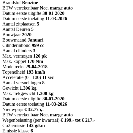
Brandstof
Benzine
BTW verrekenbaar
Nee, marge auto
Datum eerste uitgifte
30-01-2020
Datum eerste toelating
11-03-2026
Aantal zitplaatsen
5
Aantal Deuren
5
Bouwjaar
2020
Bouwmaand
Januari
Cilinderinhoud
999 cc
Aantal cilinders
3
Max. vermogen
126 pk
Max. koppel
170 Nm
Modelreeks
29-04-2018
Topsnelheid
193 km/h
Acceleratie (0 - 100)
11 sec
Aantal versnellingen
8
Gewicht
1.306 kg
Max. trekgewicht
1.300 kg
Datum eerste uitgifte
30-01-2020
Datum eerste toelating
11-03-2026
Nieuwprijs
€ 32.775,-
BTW verrekenbaar
Nee, marge auto
Wegenbelasting (per kwartaal)
€ 199,- tot € 217,-
Co2 emissie
142 g/km
Emissie klasse
6