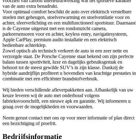
voorzien van carbon interieurafwerking wat het sportieve karakter
van de auto extra benadrukt.
Voor optimaal comfort beschikt de auto over elektrisch verstelbare
stoelen met geheugen, stoelverwarming en stoelventilatie voor en
achter, sfeerverlichting en een multifunctioneel sportstuur. Daarnaast
is de Cayenne uitgerust met een rondomzicht camera,
parkeersensoren voor en achter, keyless entry, navigatiesysteem,
Apple CarPlay, premium audio installatie en een elektrisch
bedienbare achterklep.
Zowel optisch als technisch verkeert de auto in een zeer nette en
verzorgde staat. De Porsche Cayenne staat bekend om zijn perfecte
balans tussen sportiviteit, luxe en dagelijks gebruiksgemak en
behoort tot de meest gewilde SUV’s in zijn klasse. Dankzij de
hybride aandrijflijn profiteert u bovendien van krachtige prestaties in
combinatie met een efficiënter brandstofverbruik.
Wij bieden verschillende afleverpakketten aan. Afhankelijk van uw
keuze leveren wij de auto met onderhoud volgens
fabrieksvoorschrift, een nieuwe apk en garantie. Wij informeren u
graag over de mogelijkheden en voorwaarden.
Neem gerust contact met ons op voor meer informatie of plan direct
een bezichtiging of proefrit.
Bedrijfsinformatie