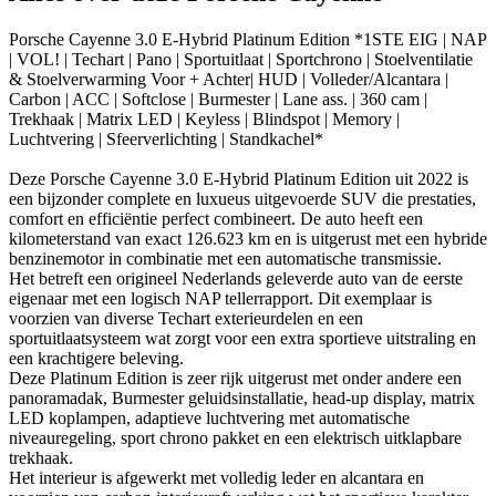
Porsche Cayenne 3.0 E-Hybrid Platinum Edition *1STE EIG | NAP
| VOL! | Techart | Pano | Sportuitlaat | Sportchrono | Stoelventilatie
& Stoelverwarming Voor + Achter| HUD | Volleder/Alcantara |
Carbon | ACC | Softclose | Burmester | Lane ass. | 360 cam |
Trekhaak | Matrix LED | Keyless | Blindspot | Memory |
Luchtvering | Sfeerverlichting | Standkachel*
Deze Porsche Cayenne 3.0 E-Hybrid Platinum Edition uit 2022 is
een bijzonder complete en luxueus uitgevoerde SUV die prestaties,
comfort en efficiëntie perfect combineert. De auto heeft een
kilometerstand van exact 126.623 km en is uitgerust met een hybride
benzinemotor in combinatie met een automatische transmissie.
Het betreft een origineel Nederlands geleverde auto van de eerste
eigenaar met een logisch NAP tellerrapport. Dit exemplaar is
voorzien van diverse Techart exterieurdelen en een
sportuitlaatsysteem wat zorgt voor een extra sportieve uitstraling en
een krachtigere beleving.
Deze Platinum Edition is zeer rijk uitgerust met onder andere een
panoramadak, Burmester geluidsinstallatie, head-up display, matrix
LED koplampen, adaptieve luchtvering met automatische
niveauregeling, sport chrono pakket en een elektrisch uitklapbare
trekhaak.
Het interieur is afgewerkt met volledig leder en alcantara en