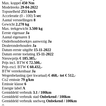
Max. koppel
450 Nm
Modelreeks
29-04-2022
Topsnelheid
253 km/h
Acceleratie (0 - 100)
5 sec
Aantal versnellingen
8
Gewicht
2.270 kg
Max. trekgewicht
3.500 kg
Eerste eigenaar
Ja
Aantal eigenaren
1
Onderhoudsboekjes aanwezig
Ja
Dealeronderhouden
Ja
Datum eerste uitgifte
15-11-2022
Datum eerste toelating
15-11-2022
Nieuwprijs
€ 185.385,-
Prijs incl. BTW
€ 72.500,-
Prijs excl. BTW
€ 60.432,-
BTW verrekenbaar
Ja
Wegenbelasting (per kwartaal)
€ 468,- tot € 512,-
Co2 emissie
79 g/km
Emissie klasse
6
Energie label
A
Gemiddeld verbruik
3.1 / 100km
Gemiddeld verbruik stad
Onbekend / 100km
Gemiddeld verbruik snelweg
Onbekend / 100km