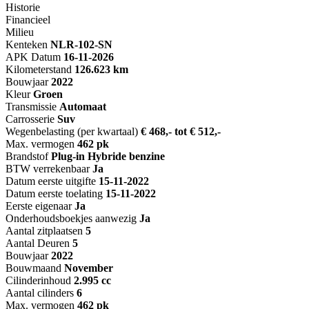
Historie
Financieel
Milieu
Kenteken
NL
R-102-SN
APK Datum
16-11-2026
Kilometerstand
126.623 km
Bouwjaar
2022
Kleur
Groen
Transmissie
Automaat
Carrosserie
Suv
Wegenbelasting (per kwartaal)
€ 468,- tot € 512,-
Max. vermogen
462 pk
Brandstof
Plug-in Hybride benzine
BTW verrekenbaar
Ja
Datum eerste uitgifte
15-11-2022
Datum eerste toelating
15-11-2022
Eerste eigenaar
Ja
Onderhoudsboekjes aanwezig
Ja
Aantal zitplaatsen
5
Aantal Deuren
5
Bouwjaar
2022
Bouwmaand
November
Cilinderinhoud
2.995 cc
Aantal cilinders
6
Max. vermogen
462 pk