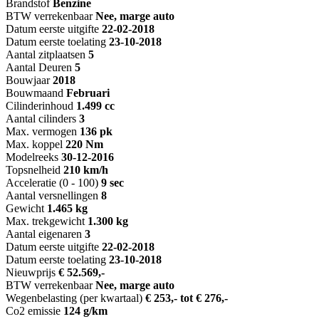
Brandstof
Benzine
BTW verrekenbaar
Nee, marge auto
Datum eerste uitgifte
22-02-2018
Datum eerste toelating
23-10-2018
Aantal zitplaatsen
5
Aantal Deuren
5
Bouwjaar
2018
Bouwmaand
Februari
Cilinderinhoud
1.499 cc
Aantal cilinders
3
Max. vermogen
136 pk
Max. koppel
220 Nm
Modelreeks
30-12-2016
Topsnelheid
210 km/h
Acceleratie (0 - 100)
9 sec
Aantal versnellingen
8
Gewicht
1.465 kg
Max. trekgewicht
1.300 kg
Aantal eigenaren
3
Datum eerste uitgifte
22-02-2018
Datum eerste toelating
23-10-2018
Nieuwprijs
€ 52.569,-
BTW verrekenbaar
Nee, marge auto
Wegenbelasting (per kwartaal)
€ 253,- tot € 276,-
Co2 emissie
124 g/km