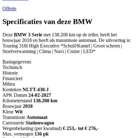
Offerte
Specificaties van deze BMW
Deze
BMW 3 Serie
met 138.208 km op de teller, heeft het
bouwjaar 2018 en heeft als transmissie automaat. De uitvoering is:
Touring 318i High Executive *Schuif/Kantel | Groot scherm |
Stoelverwarming | Clima | Navi | Cruise | LED*
Basisgegevens
Technisch
Historie
Financieel
Milieu
Kenteken
NL
TT-438-J
APK Datum
24-02-2027
Kilometerstand
138.208 km
Bouwjaar
2018
Kleur
Wit
Transmissie
Automaat
Carrosserie
Stationwagon
Wegenbelasting (per kwartaal)
€ 253,- tot € 276,-
Max. vermogen
136 pk