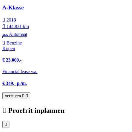
A-Klasse
2018
144.831 km
Automaat
Benzine
Kopen
€ 23.000,-
Financial lease v.a.
€ 349,- p./m.
Versturen
Proefrit inplannen