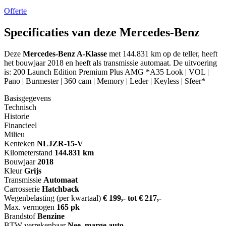
Offerte
Specificaties van deze Mercedes-Benz
Deze
Mercedes-Benz A-Klasse
met 144.831 km op de teller, heeft
het bouwjaar 2018 en heeft als transmissie automaat. De uitvoering
is: 200 Launch Edition Premium Plus AMG *A35 Look | VOL |
Pano | Burmester | 360 cam | Memory | Leder | Keyless | Sfeer*
Basisgegevens
Technisch
Historie
Financieel
Milieu
Kenteken
NL
JZR-15-V
Kilometerstand
144.831 km
Bouwjaar
2018
Kleur
Grijs
Transmissie
Automaat
Carrosserie
Hatchback
Wegenbelasting (per kwartaal)
€ 199,- tot € 217,-
Max. vermogen
165 pk
Brandstof
Benzine
BTW verrekenbaar
Nee, marge auto