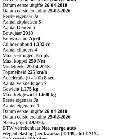
Datum eerste uitgifte
26-04-2018
Datum eerste toelating
25-02-2026
Eerste eigenaar
Ja
Aantal zitplaatsen
5
Aantal Deuren
5
Bouwjaar
2018
Bouwmaand
April
Cilinderinhoud
1.332 cc
Aantal cilinders
4
Max. vermogen
165 pk
Max. koppel
250 Nm
Modelreeks
29-04-2018
Topsnelheid
225 km/h
Acceleratie (0 - 100)
8 sec
Aantal versnellingen
7
Gewicht
1.275 kg
Max. trekgewicht
1.600 kg
Eerste eigenaar
Ja
Aantal eigenaren
1
Datum eerste uitgifte
26-04-2018
Datum eerste toelating
25-02-2026
Nieuwprijs
€ 49.970,-
BTW verrekenbaar
Nee, marge auto
Wegenbelasting (per kwartaal)
€ 199,- tot € 217,-